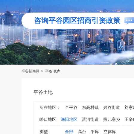
咨询平谷园区招商引资政策
平谷招商网
>
平谷 仓库
平谷土地
所在地区：
全平谷
东高村镇
兴谷街道
刘家
峪口地区
渔阳地区
滨河街道
熊儿寨乡
王辛
类型：
全部
高台
平库
立体库